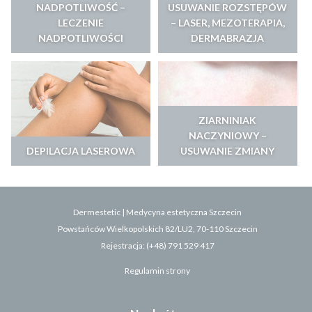
NADPOTLIWOŚĆ –
USUWANIE ROZSTĘPÓW
LECZENIE
– LASER, MEZOTERAPIA,
NADPOTLIWOŚCI
DERMABRAZJA
ZIARNINIAK
NACZYNIOWY –
DEPILACJA LASEROWA
USUWANIE ZMIANY
Dermestetic
|
Medycyna estetyczna Szczecin
Powstańców Wielkopolskich 82/LU2
,
70-110
Szczecin
Rejestracja:
(+48) 791 529 417
Regulamin strony