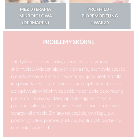
MEZOTERAPIA
PROFHILO –
MIKROIGŁOWA
BIOREMODELING
(DERMAPEN)
TWARZY
PROBLEMY SKÓRNE
Nie tylko choroby skóry, ale i większość zmian
skórnych uwidaczniających się na niej, stanowią często
nieprzyjemny, niemiły a nawet krępujący problem dla
ich posiadaczy. I są trudne do zaakceptowania, przez
co wpływają w istotny sposób na zdrowie psychiczne
pacjenta. Do najbardziej "uprzykrzających" życie
pacjenci zaliczają te najbardziej widoczne: na głowie,
twarzy i dłoniach. Zmiany najczęściej występują w
postaci grudek, plamek, guzków, bąbli, cyst, pęcherzy,
rumienia czy krost.