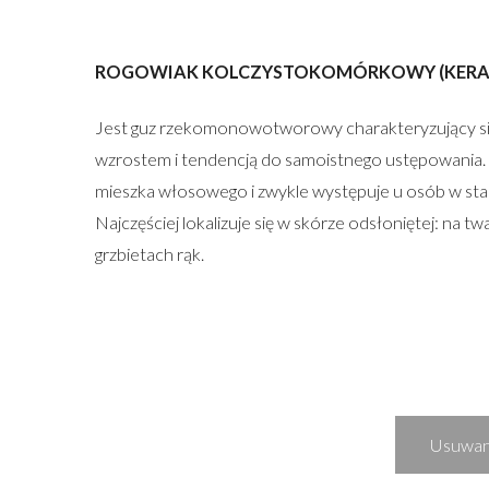
ROGOWIAK KOLCZYSTOKOMÓRKOWY (KER
Jest guz rzekomonowotworowy charakteryzujący si
wzrostem i tendencją do samoistnego ustępowania. R
mieszka włosowego i zwykle występuje u osób w sta
Najczęściej lokalizuje się w skórze odsłoniętej: na tw
grzbietach rąk.
Usuwan