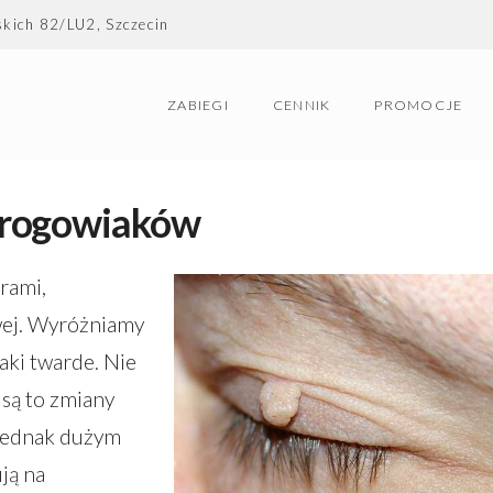
skich 82/LU2, Szczecin
ZABIEGI
CENNIK
PROMOCJE
 rogowiaków
rami,
iwej. Wyróżniamy
aki twarde. Nie
 są to zmiany
 jednak dużym
ją na