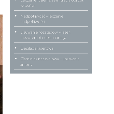
włosów
Nadpotliwość – leczenie
nadpotliwości
Usuwanie rozstępów – laser,
mezoterapia, dermabrazja
Depilacja laserowa
Ziarniniak naczyniowy – usuwanie
zmiany