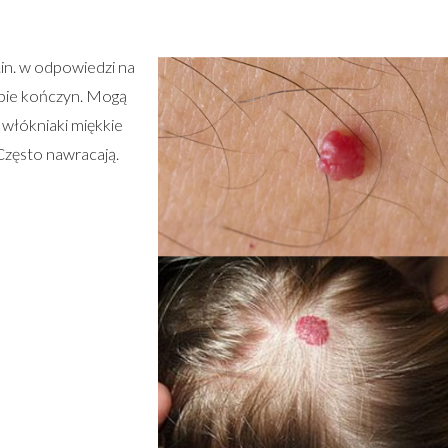
.in. w odpowiedzi na
ębie kończyn. Mogą
ż włókniaki miękkie
Często nawracają.