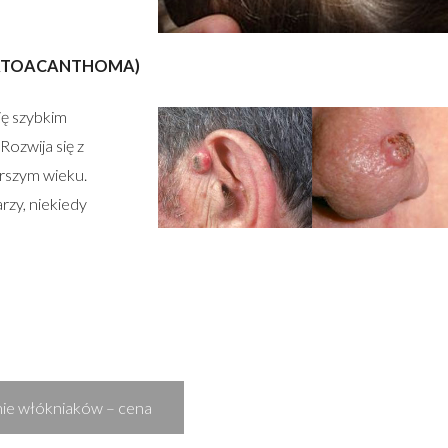
ATOACANTHOMA)
ę szybkim
ozwija się z
rszym wieku.
arzy, niekiedy
ie włókniaków – cena