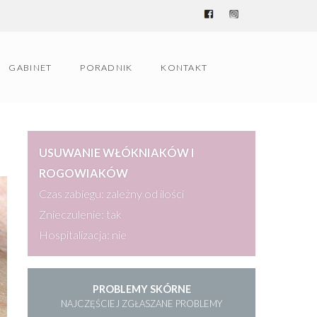
GABINET
PORADNIK
KONTAKT
USUWANIE WŁÓKNIAKÓW I
ROGOWIAKÓW
Czas zabiegu: zależny od ilości
Znieczulenie: tak
Hospitalizacja: nie
PROBLEMY SKÓRNE
NAJCZĘŚCIEJ ZGŁASZANE PROBLEMY