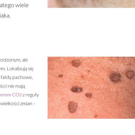
latego wiele
aka.
rodzonym, ale
m. Lokalizują się
, fałdy pachowe,
i i nie mają
serem CO
z reguły
2
 wielkości zmian –