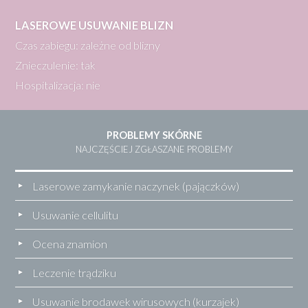
LASEROWE USUWANIE BLIZN
Czas zabiegu: zależne od blizny
Znieczulenie: tak
Hospitalizacja: nie
PROBLEMY SKÓRNE
NAJCZĘŚCIEJ ZGŁASZANE PROBLEMY
Laserowe zamykanie naczynek (pajączków)
Usuwanie cellulitu
Ocena znamion
Leczenie trądziku
Usuwanie brodawek wirusowych (kurzajek)