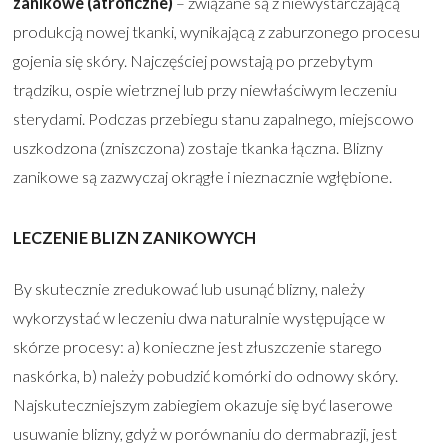
zanikowe (atroficzne)
– związane są z niewystarczającą
produkcją nowej tkanki, wynikającą z zaburzonego procesu
gojenia się skóry. Najczęściej powstają po przebytym
trądziku, ospie wietrznej lub przy niewłaściwym leczeniu
sterydami. Podczas przebiegu stanu zapalnego, miejscowo
uszkodzona (zniszczona) zostaje tkanka łączna. Blizny
zanikowe są zazwyczaj okrągłe i nieznacznie wgłębione.
LECZENIE BLIZN ZANIKOWYCH
By skutecznie zredukować lub usunąć blizny, należy
wykorzystać w leczeniu dwa naturalnie występujące w
skórze procesy: a) konieczne jest złuszczenie starego
naskórka, b) należy pobudzić komórki do odnowy skóry.
Najskuteczniejszym zabiegiem okazuje się być laserowe
usuwanie blizny, gdyż w porównaniu do dermabrazji, jest