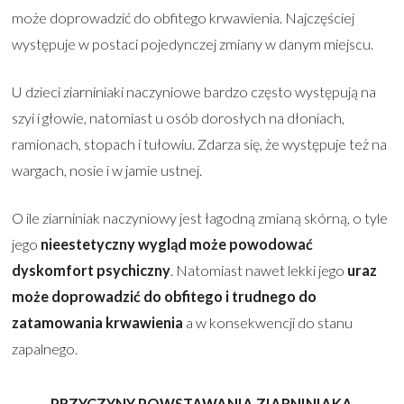
może doprowadzić do obfitego krwawienia. Najczęściej
występuje w postaci pojedynczej zmiany w danym miejscu.
U dzieci ziarniniaki naczyniowe bardzo często występują na
szyi i głowie, natomiast u osób dorosłych na dłoniach,
ramionach, stopach i tułowiu. Zdarza się, że występuje też na
wargach, nosie i w jamie ustnej.
O ile ziarniniak naczyniowy jest łagodną zmianą skórną, o tyle
jego
nieestetyczny wygląd może powodować
dyskomfort psychiczny
. Natomiast nawet lekki jego
uraz
może doprowadzić do obfitego i trudnego do
zatamowania krwawienia
a w konsekwencji do stanu
zapalnego.
PRZYCZYNY POWSTAWANIA ZIARNINIAKA