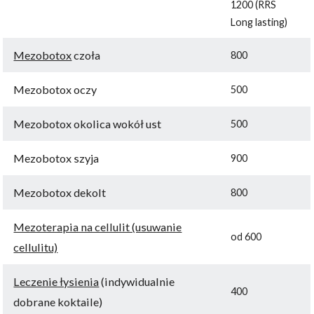
1200 (RRS
Long lasting)
Mezobotox
czoła
800
Mezobotox oczy
500
Mezobotox okolica wokół ust
500
Mezobotox szyja
900
Mezobotox dekolt
800
Mezoterapia na cellulit (usuwanie
od 600
cellulitu)
Leczenie łysienia
(indywidualnie
400
dobrane koktaile)