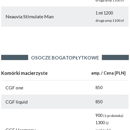
druga amp 1100 zł
1 ml 1200
Neauvia Stimulate Man
druga amp 1100 zł
OSOCZE BOGATOPŁYTKOWE
Komórki macierzyste
amp. / Cena [PLN]
CGF one
850
CGF liquid
850
900
(1 probówka)
1300
(2
CGF Harmony