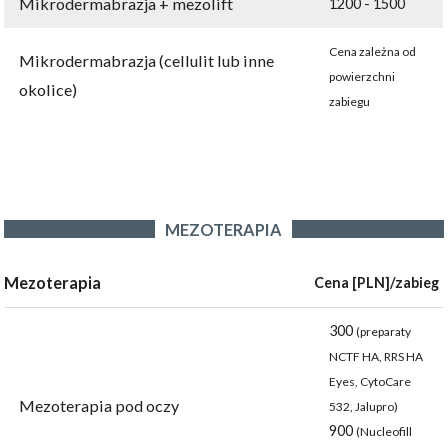
Mikrodermabrazja + mezolift
1200 - 1500
Cena zależna od
Mikrodermabrazja (cellulit lub inne
powierzchni
okolice)
zabiegu
MEZOTERAPIA
Mezoterapia
Cena [PLN]/zabieg
300
(preparaty
NCTF HA, RRS HA
Eyes, CytoCare
Mezoterapia pod oczy
532, Jalupro)
900
(Nucleofill