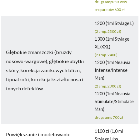
druga ampułka w/w
preparatów 600 zł
1200 (1ml Stylage L)
(2 amp. 2300 zł)
1300 (1ml Stylage
XL/XXL)
Głębokie zmarszczki (bruzdy
(2 amp. 2400)
nosowo-wargowe), głębokie ubytki
1200 (1ml Neauvia
skóry, korekcja zanikowych blizn,
Intense/Intense
Man)
lipoatrofii, korekcja kształtu nosa i
(2 amp. 2300 zł)
innych defektów
1200 (1ml Neauvia
Stimulate/Stimulate
Man)
druga amp 700 zł
1100 zł (1,0 ml
Powiększanie i modelowanie
Stylage Lips,