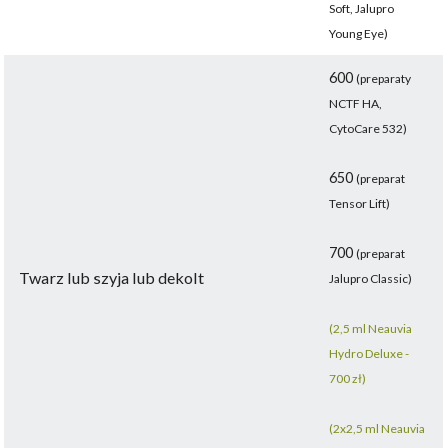
Soft, Jalupro
Young Eye)
600
(preparaty
NCTF HA,
CytoCare 532)
650
(preparat
Tensor Lift)
700
(preparat
Twarz lub szyja lub dekolt
Jalupro Classic)
(2,5 ml Neauvia
Hydro Deluxe -
700 zł)
(2x2,5 ml Neauvia