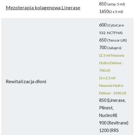
850
(amp. 5 ml)
Mezoterapia kolagenowa Linerase
1650
(2 x 5 ml)
600
(CytoCare
532, NCTFHA)
650
(Tensor Lift)
700
(Jalupro)
(2,5 ml Neauvia
Hydro Deluxe -
700 zł)
(2 x 2,5 ml
Rewitalizacja dłoni
Neauvia Hydro
Deluxe - 1300 zł)
850 (Linerase,
Plinest,
Nucleofil)
900 (Revitrane)
1200 (RRS