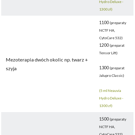
Hydro Deluxe -
1300 zł)
1100
(preparaty
NCTF HA,
CytoCare 532)
1200
(preparat
Tensor Lift)
Mezoterapia dwóch okolic np. twarz +
1300
szyja
(preparat
Jalupro Classic)
(5 ml Neauvia
Hydro Deluxe -
1300 zł)
1500
(preparaty
NCTF HA,
CytoCare 532)