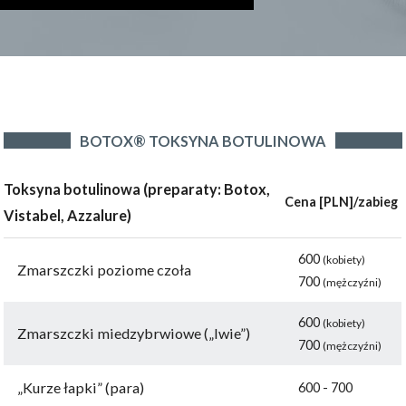
BOTOX® TOKSYNA BOTULINOWA
Toksyna botulinowa (preparaty: Botox,
Cena [PLN]/zabieg
Vistabel, Azzalure)
600
(kobiety)
Zmarszczki poziome czoła
700
(mężczyźni)
600
(kobiety)
Zmarszczki miedzybrwiowe („lwie”)
700
(mężczyźni)
„Kurze łapki” (para)
600 - 700