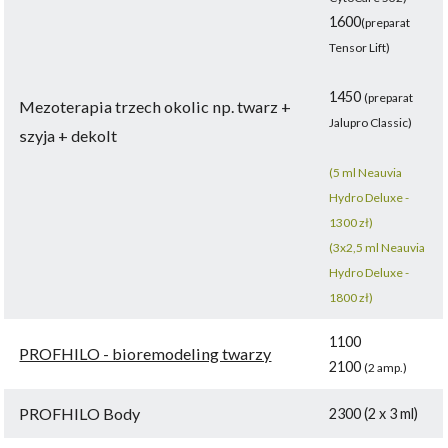
1600
(preparat
Tensor Lift)
1450
(preparat
Mezoterapia trzech okolic np. twarz +
Jalupro Classic)
szyja + dekolt
(5 ml Neauvia
Hydro Deluxe -
1300 zł)
(3x2,5 ml Neauvia
Hydro Deluxe -
1800 zł)
1100
PROFHILO - bioremodeling twarzy
2100
(2 amp.)
PROFHILO Body
2300 (2 x 3 ml)