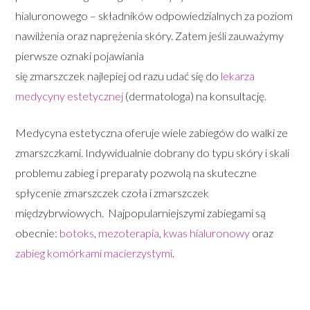
hialuronowego – składników odpowiedzialnych za poziom
nawilżenia oraz naprężenia skóry. Zatem jeśli zauważymy
pierwsze oznaki pojawiania
się zmarszczek najlepiej od razu udać się do
lekarza
medycyny estetycznej
(dermatologa) na konsultację.
Medycyna estetyczna oferuje wiele zabiegów do walki ze
zmarszczkami. Indywidualnie dobrany do typu skóry i skali
problemu zabieg i preparaty pozwolą na skuteczne
spłycenie zmarszczek czoła i zmarszczek
międzybrwiowych. Najpopularniejszymi zabiegami są
obecnie:
botoks
,
mezoterapia
,
kwas hialuronowy
oraz
zabieg komórkami macierzystymi
.